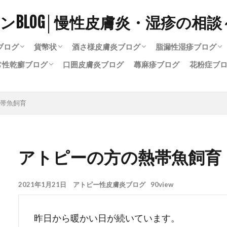
ブログ
貨幣状
酒さ様皮膚炎ブログ
脂漏性湿疹ブログ
常性乾癬ブログ
口囲皮膚炎ブログ
蕁麻疹ブログ
花粉症ブ
疹完治ブログ
い陰部湿疹
の陰部湿疹
疹の症状
陰部湿疹
貨幣状湿疹治ったブログ
治療中の貨幣状湿疹
貨幣状湿疹の再発
アレルギーと貨幣状湿疹
酒さ完治ブログ
酒さ治療中
酒さとプロトピック
酒さとステロイド
酒さスキンケアブログ
酒さと漢方
脂漏性湿疹完治ブ
治療中の脂漏性湿
頭皮の脂漏性湿疹
顔の脂漏性湿疹
常性乾癬完治ブログ
療中の尋常性乾癬
帯魚飼育
アトピーの方の熱帯魚飼育
2021年1月21日
アトピー性皮膚炎ブログ
90view
昨日から暖かい日が続いています。