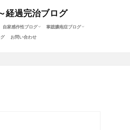
自家感作性ブログ
掌蹠膿疱症ブログ
ログ
お問い合わせ
ログ
疹
自家感作性完治ブログ
治療中の自家感作性
掌蹠膿疱症完治ブログ
治療中の掌蹠膿疱症
関節炎と掌蹠膿疱症