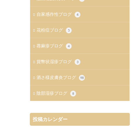
自家感作性ブログ
4
花粉症ブログ
5
蕁麻疹ブログ
4
貨幣状湿疹ブログ
3
酒さ様皮膚炎ブログ
98
陰部湿疹ブログ
8
投稿カレンダー