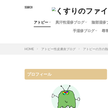
アトピー
異汗性湿疹ブログ
陰部湿疹
手湿疹ブログ
尋
赤ちゃんのアトピー性皮膚炎
大人のアトピー性皮膚炎
アトピー完治ブログ
アトピー治療中
アトピーと化粧水
アトピーと入浴剤
犬のアトピー
異汗性湿疹治療中
陰部湿
治らな
治療中
陰部湿
女性の
治らない手湿疹
治療中の手湿疹
手湿疹完治ブログ
手湿疹の薬
尋
治
HOME
アトピー性皮膚炎ブログ
アトピーの方の熱
プロフィール