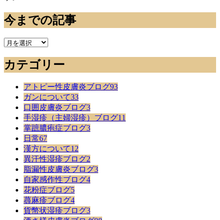
今までの記事
今
ま
カテゴリー
で
の
記
アトピー性皮膚炎ブログ
93
事
ガンについて
33
口囲皮膚炎ブログ
3
手湿疹（主婦湿疹）ブログ
11
掌蹠膿疱症ブログ
3
日常
67
漢方について
12
異汗性湿疹ブログ
2
脂漏性皮膚炎ブログ
3
自家感作性ブログ
4
花粉症ブログ
5
蕁麻疹ブログ
4
貨幣状湿疹ブログ
3