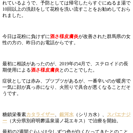
れているようで、予防としては帰宅したらすぐにぬるま湯で
10回以上の洗顔をして花粉を洗い流すことをお勧めしておら
れました。
今日は花粉に負けずに
酒さ様皮膚炎
が改善された群馬県の女
性の方の、昨日のお電話からです。
最初に相談があったのが、2019年の4月で、ステロイドの長
期使用による
酒さ様皮膚炎
とのことでした。
症状としては赤み、ブツブツがあるが、一番辛いのが暖房で
一気に顔が真っ赤になり、火照りで具合が悪くなることだそ
うです。
糖鎖栄養素
カタライザー
、
銀河水
（シリカ水）、
スパエナジ
ー
（大分県別府明礬温泉湯ノ花エキス）で治療を開始。
最初の2週間ぐらいは少しずつ色が白くなってきたとのこと