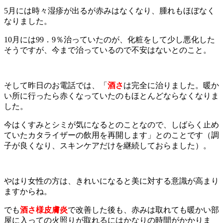
5月には時々湿疹が出るが赤みはなくなり、腫れもほぼなく
なりました。
10月には99．9％治っていたのが、化粧をして少し悪化した
そうですが、今まで治っているので不安はないとのこと。
そして昨日のお電話では、「
酒さ
は完全に治りました。暖か
い所に行ったら赤くなっていたのもほとんどならなくなりま
した。
今はくすみとシミが気になるとのことなので、しばらく止め
ていたカタライザーの飲用を再開します」とのことです（調
子が良くなり、スキンケアだけを継続しておらました）。
やはり女性の方は、きれいになると美に対する意識が高まり
ますからね。
でも
酒さ様皮膚炎
で改善した後も、赤みは取れても暖かい部
屋に入っての火照りが取れるにはかなりの時間がかかりま