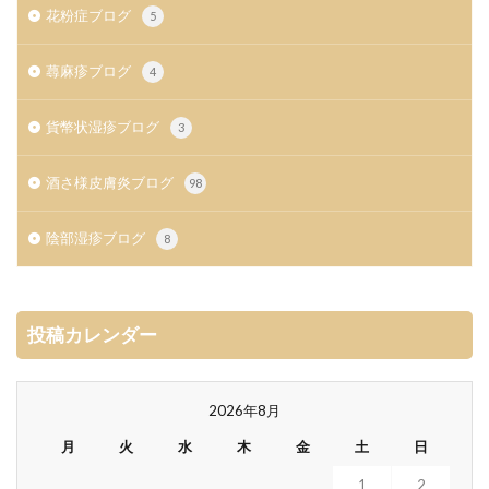
花粉症ブログ
5
蕁麻疹ブログ
4
貨幣状湿疹ブログ
3
酒さ様皮膚炎ブログ
98
陰部湿疹ブログ
8
投稿カレンダー
2026年8月
月
火
水
木
金
土
日
1
2