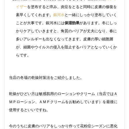
イザー
を塗布すると痒み、炎症をとると同時に皮膚の修復を
素早くしてくれます。
銀河水
と一緒にしっかり塗布していく
ことが大事です。銀河水には
保湿効果
があります。冬にしっ
かりケアしていきますと、角質のバリアが丈夫になり、春に
多いアレルギーも出なくなってきます。皮膚の厚い細胞層
が、細菌やウイルスの侵入を阻止するバリアとなっていくか
らです。
当店の冬場の乾燥対策法をご紹介しました。
乾燥がひどい方は敏感肌用のローションやクリーム（当店ではＡ
ＭＰローション、ＡＭＰクリームをお勧めしています）を最後に
使用するといいですね。
今のうちに皮膚のバリアをしっかり作って花粉症シーズンに悪化