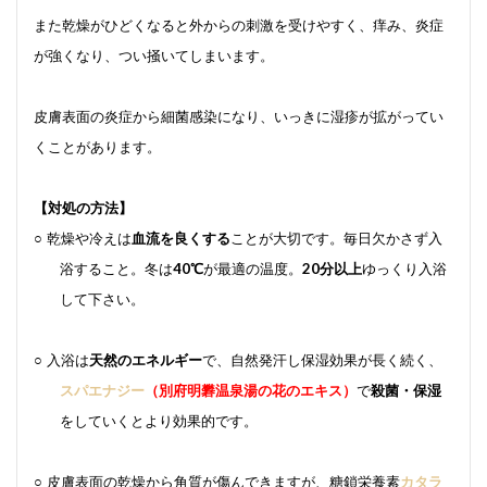
また乾燥がひどくなると外からの刺激を受けやすく、痒み、炎症
が強くなり、つい掻いてしまいます。
皮膚表面の炎症から細菌感染になり、いっきに湿疹が拡がってい
くことがあります。
【
対処の方法
】
○
乾燥や冷えは
血流を良くする
ことが大切です。毎日欠かさず入
浴すること。冬は
40
℃
が最適の温度。
20
分以上
ゆっくり入浴
して下さい。
○
入浴は
天然のエネルギー
で、自然発汗し保湿効果が長く続く、
スパエナジー
（別府明礬温泉湯の花のエキス）
で
殺菌・保湿
をしていくとより効果的です。
○
皮膚表面の乾燥から角質が傷んできますが、糖鎖栄養素
カタラ