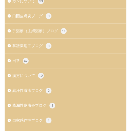
ガンについて
33
口囲皮膚炎ブログ
3
手湿疹（主婦湿疹）ブログ
11
掌蹠膿疱症ブログ
3
日常
67
漢方について
12
異汗性湿疹ブログ
2
脂漏性皮膚炎ブログ
3
自家感作性ブログ
4