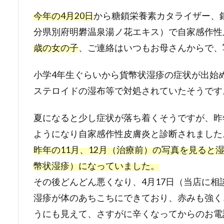
今年の4月20日
から糖鎖栄養素カタライザー、
分県別府明礬温泉湯ノ花エキス）で自家感作性
歳の女の子
、ご連絡はいつもお母さんからで、
小学4年生ぐらいから貨幣状湿疹の症状が出始
ステロイドの湿布等で対処されていたそうです
夏になると少し症状が落ち着くそうですが、昨
ようになり自家感作性皮膚炎と診断されました
昨年の11月、12月（治療前）の写真を見ると
幣状湿疹）になっていました。
その後どんどん悪くなり、4月17日（当店に相
湿疹が体のあちこちにできており、赤みも強く
うにも見えて、さすがに辛くなってからのお電