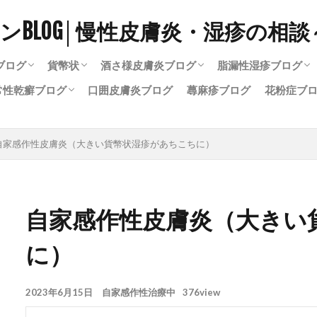
ブログ
貨幣状
酒さ様皮膚炎ブログ
脂漏性湿疹ブログ
常性乾癬ブログ
口囲皮膚炎ブログ
蕁麻疹ブログ
花粉症ブ
疹完治ブログ
い陰部湿疹
の陰部湿疹
疹の症状
陰部湿疹
貨幣状湿疹治ったブログ
治療中の貨幣状湿疹
貨幣状湿疹の再発
アレルギーと貨幣状湿疹
酒さ完治ブログ
酒さ治療中
酒さとプロトピック
酒さとステロイド
酒さスキンケアブログ
酒さと漢方
脂漏性湿疹完治ブ
治療中の脂漏性湿
頭皮の脂漏性湿疹
顔の脂漏性湿疹
常性乾癬完治ブログ
療中の尋常性乾癬
自家感作性皮膚炎（大きい貨幣状湿疹があちこちに）
自家感作性皮膚炎（大きい
に）
2023年6月15日
自家感作性治療中
376view