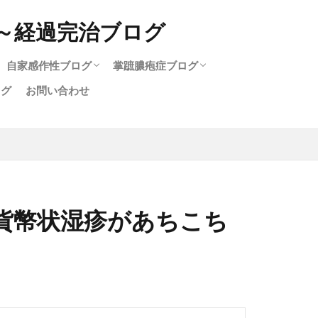
自家感作性ブログ
掌蹠膿疱症ブログ
ログ
お問い合わせ
ログ
疹
自家感作性完治ブログ
治療中の自家感作性
掌蹠膿疱症完治ブログ
治療中の掌蹠膿疱症
関節炎と掌蹠膿疱症
貨幣状湿疹があちこち