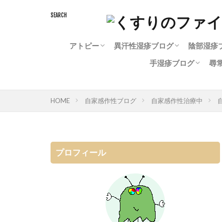
アトピー
異汗性湿疹ブログ
陰部湿疹
手湿疹ブログ
尋
赤ちゃんのアトピー性皮膚炎
大人のアトピー性皮膚炎
アトピー完治ブログ
アトピー治療中
アトピーと化粧水
アトピーと入浴剤
犬のアトピー
異汗性湿疹治療中
陰部湿
治らな
治療中
陰部湿
女性の
治らない手湿疹
治療中の手湿疹
手湿疹完治ブログ
手湿疹の薬
尋
治
HOME
自家感作性ブログ
自家感作性治療中
プロフィール