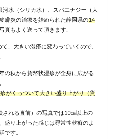
銀河水（シリカ水）、スパエナジー（大
皮膚炎の治療を始められた静岡県の
14
写真もよく送って頂きます。
めて、大きい湿疹に変わっていくので、
。
年の秋から貨幣状湿疹が全身に広がる
。
湿疹がくっついて大きい盛り上がり（貨
談される直前）の写真では10㎝以上の
、盛り上がった感じは尋常性乾癬のよ
話です。