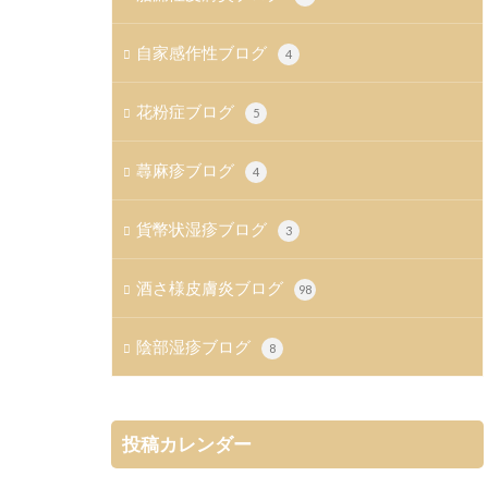
自家感作性ブログ
4
花粉症ブログ
5
蕁麻疹ブログ
4
貨幣状湿疹ブログ
3
酒さ様皮膚炎ブログ
98
陰部湿疹ブログ
8
投稿カレンダー