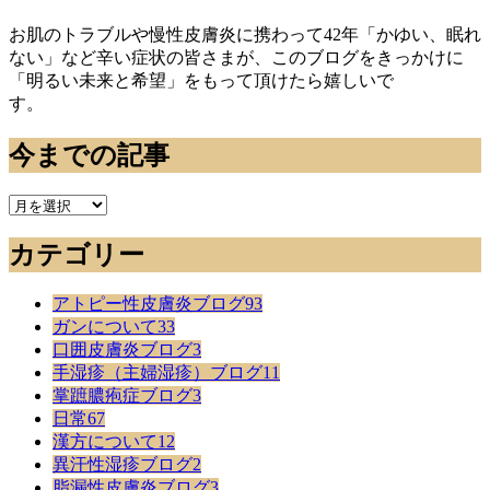
お肌のトラブルや慢性皮膚炎に携わって42年「かゆい、眠れ
ない」など辛い症状の皆さまが、このブログをきっかけに
「明るい未来と希望」をもって頂けたら嬉しいで
す。
今までの記事
今
ま
カテゴリー
で
の
記
アトピー性皮膚炎ブログ
93
事
ガンについて
33
口囲皮膚炎ブログ
3
手湿疹（主婦湿疹）ブログ
11
掌蹠膿疱症ブログ
3
日常
67
漢方について
12
異汗性湿疹ブログ
2
脂漏性皮膚炎ブログ
3