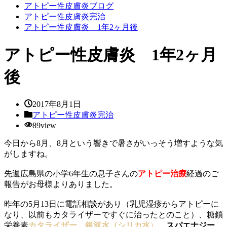
アトピー性皮膚炎ブログ
アトピー性皮膚炎完治
アトピー性皮膚炎 1年2ヶ月後
アトピー性皮膚炎 1年2ヶ月
後
2017年8月1日
アトピー性皮膚炎完治
89view
今日から8月、8月という響きで暑さがいっそう増すような気
がしますね。
先週広島県の小学6年生の息子さんの
アトピー治療
経過のご
報告がお母様よりありました。
昨年の5月13日に電話相談があり（乳児湿疹からアトピーに
なり、以前もカタライザーですぐに治ったとのこと）、糖鎖
栄養素
カタライザー
、
銀河水（シリカ水
）、
スパエナジー