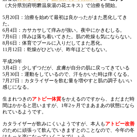
（大分県別府明礬温泉湯の花エキス）で治療を開始。
5月20日：治療を始めて最初は良かったがまた悪化してき
た。
6月4日：カサカサして痒みが強い。夜中にかきむしる。
7月6日：痒みは落ち着いてきた。肌の乾燥も気にならない。
8月6日：体育でプールに入りだしてまた悪化。
11月12日：乾燥がひどいが、昨年ほどでもない。
平成29年
3月4日：少しずつだが、皮膚が自分の肌に戻ってきている
5月30日：運動をしているので、汗をかいた時は痒くなる。
7月27日：カタライザーを飲む量を増やすと肌の調子もいい
感じになる。
生まれつきの
アトピー体質
をかえるのですから、まだまだ時
間はかかると思いますが、1年2ヶ月でまあまあの状態になら
れているようです。
カタライザーが飲みにくいようですが、本人も
アトピー改善
のために頑張って飲んでいきますとのことなので、今年の冬
はもっと楽になっていくことでしょう。