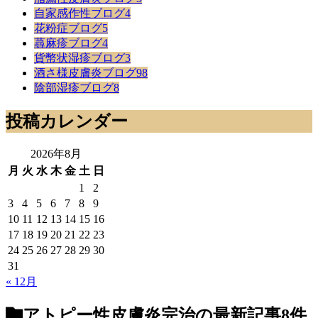
自家感作性ブログ
4
花粉症ブログ
5
蕁麻疹ブログ
4
貨幣状湿疹ブログ
3
酒さ様皮膚炎ブログ
98
陰部湿疹ブログ
8
投稿カレンダー
2026年8月
月
火
水
木
金
土
日
1
2
3
4
5
6
7
8
9
10
11
12
13
14
15
16
17
18
19
20
21
22
23
24
25
26
27
28
29
30
31
« 12月
アトピー性皮膚炎完治
の最新記事8件