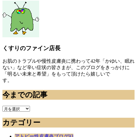
くすりのファイン店長
お肌のトラブルや慢性皮膚炎に携わって42年「かゆい、眠れ
ない」など辛い症状の皆さまが、このブログをきっかけに
「明るい未来と希望」をもって頂けたら嬉しいで
す。
今までの記事
今
ま
カテゴリー
で
の
記
アトピー性皮膚炎ブログ
93