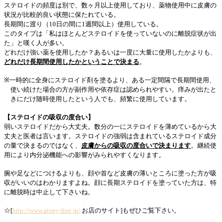
ステロイドの頻度は別で、数ヶ月以上使用しており、薬物使用中に皮膚の
状況が比較的良い状態に保たれている。
長期間に渡り（
10
日の間に
1
週間以上）使用している。
このタイプは「私はほとんどステロイドを使っていないのに離脱症状が出
た」と嘆く人が多い。
どれだけ強い薬を使用したか？あるいは一度に大量に使用したかよりも、
どれだけ長期間使用したかということで決まる
。
※
一時的に全身にステロイド剤を塗るより、ある一定間隔で長期間使用、
使い続けた場合の方が副作用や依存症は認められやすい。痒みが出たと
きにだけ随時使用したという人でも、頻繁に使用しています。
【ステロイドの吸収の度合い】
弱いステロイドだから大丈夫。数分の一にステロイドを薄めているから大
丈夫と医者は言います。ステロイドの強弱は含まれているステロイド成分
の量で決まるのではなく、
皮膚からの吸収の度合いで決まります
。継続使
用により内分泌機能への影響がみられやすくなります。
腕や足などにつけるよりも、顔や首など皮膚の薄いところに塗った方が吸
収がいいのはわかりますよね。顔に長期ステロイドを塗っていた方は、特
に離脱時は中止して下さいね。
☆[
http://www.atopy-fine.jp/
お店のサイト]もぜひご覧下さい。