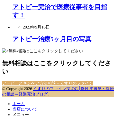
アトピー完治で医療従事者を目指
す！
2023年9月16日
アトピー治療5ヶ月目の写真
無料相談はここをクリックしてくださ
い
アトピースキンケア方法相談～くすりのファイン
© Copyright 2026
くすりのファインBLOG│慢性皮膚炎・湿疹
の相談～経過完治ブログ
.
ホーム
当店について
メニュー