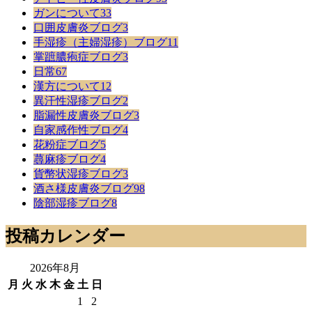
事
ガンについて
33
口囲皮膚炎ブログ
3
手湿疹（主婦湿疹）ブログ
11
掌蹠膿疱症ブログ
3
日常
67
漢方について
12
異汗性湿疹ブログ
2
脂漏性皮膚炎ブログ
3
自家感作性ブログ
4
花粉症ブログ
5
蕁麻疹ブログ
4
貨幣状湿疹ブログ
3
酒さ様皮膚炎ブログ
98
陰部湿疹ブログ
8
投稿カレンダー
2026年8月
月
火
水
木
金
土
日
1
2