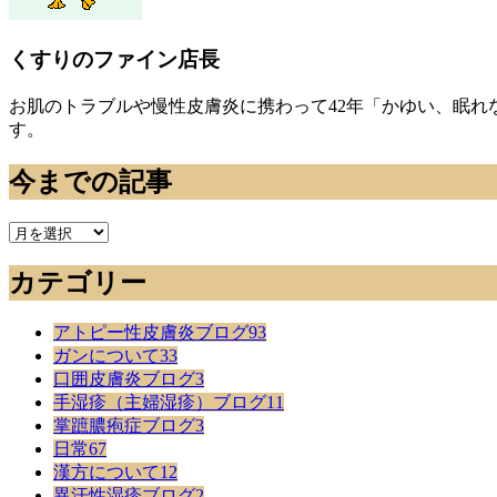
くすりのファイン店長
お肌のトラブルや慢性皮膚炎に携わって42年「かゆい、眠
す。
今までの記事
今
ま
カテゴリー
で
の
記
アトピー性皮膚炎ブログ
93
事
ガンについて
33
口囲皮膚炎ブログ
3
手湿疹（主婦湿疹）ブログ
11
掌蹠膿疱症ブログ
3
日常
67
漢方について
12
異汗性湿疹ブログ
2