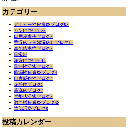
ま
カテゴリー
で
の
記
アトピー性皮膚炎ブログ
93
事
ガンについて
33
口囲皮膚炎ブログ
3
手湿疹（主婦湿疹）ブログ
11
掌蹠膿疱症ブログ
3
日常
67
漢方について
12
異汗性湿疹ブログ
2
脂漏性皮膚炎ブログ
3
自家感作性ブログ
4
花粉症ブログ
5
蕁麻疹ブログ
4
貨幣状湿疹ブログ
3
酒さ様皮膚炎ブログ
98
陰部湿疹ブログ
8
投稿カレンダー