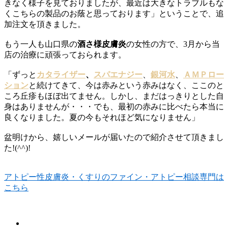
きなく様子を見ておりましたが、最近は大きなトラブルもな
くこちらの製品のお蔭と思っております」ということで、追
加注文を頂きました。
もう一人も山口県の
酒さ様皮膚炎
の女性の方で、3月から当
店の治療に頑張っておられます。
「ずっと
カタライザー
、
スパエナジー
、
銀河水
、
ＡＭＰロー
ション
と続けてきて、今は赤みという赤みはなく、ここのと
ころ丘疹もほぼ出てません。しかし、まだはっきりとした自
身はありませんが・・・でも、最初の赤みに比べたら本当に
良くなりました。夏の今もそれほど気になりません」
盆明けから、嬉しいメールが届いたので紹介させて頂きまし
た!(^^)!
アトピー性皮膚炎・くすりのファイン・アトピー相談専門は
こちら