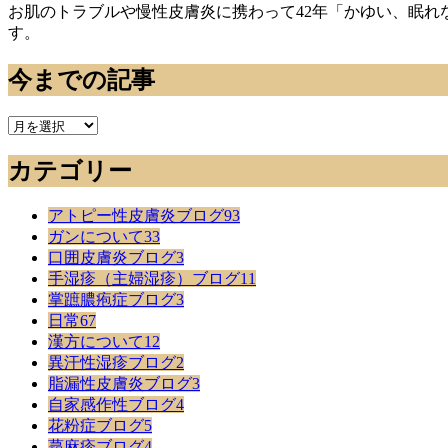
お肌のトラブルや慢性皮膚炎に携わって42年「かゆい、眠
す。
今までの記事
今
ま
カテゴリー
で
の
記
アトピー性皮膚炎ブログ
93
事
ガンについて
33
口囲皮膚炎ブログ
3
手湿疹（主婦湿疹）ブログ
11
掌蹠膿疱症ブログ
3
日常
67
漢方について
12
異汗性湿疹ブログ
2
脂漏性皮膚炎ブログ
3
自家感作性ブログ
4
花粉症ブログ
5
蕁麻疹ブログ
4