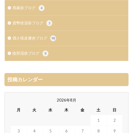
蕁麻疹ブログ
4
貨幣状湿疹ブログ
3
酒さ様皮膚炎ブログ
98
陰部湿疹ブログ
8
投稿カレンダー
2026年8月
月
火
水
木
金
土
日
1
2
3
4
5
6
7
8
9