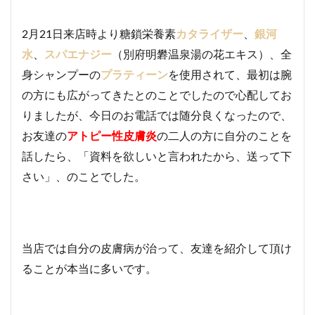
2月21日来店時より糖鎖栄養素
カタライザー
、
銀河
水
、
スパエナジー
（別府明礬温泉湯の花エキス）、全
身シャンプーの
プラティーン
を使用されて、最初は腕
の方にも広がってきたとのことでしたので心配してお
りましたが、今日のお電話では随分良くなったので、
お友達の
アトピー性皮膚炎
の二人の方に自分のことを
話したら、「資料を欲しいと言われたから、送って下
さい」、のことでした。
当店では自分の皮膚病が治って、友達を紹介して頂け
ることが本当に多いです。