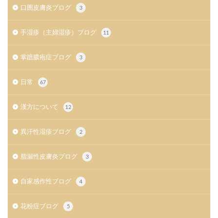
口囲皮膚炎ブログ
3
手湿疹（主婦湿疹）ブログ
11
掌蹠膿疱症ブログ
3
日常
67
漢方について
12
異汗性湿疹ブログ
2
脂漏性皮膚炎ブログ
3
自家感作性ブログ
4
花粉症ブログ
5