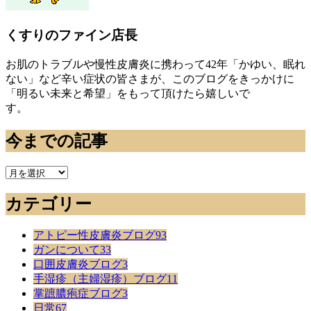
くすりのファイン店長
お肌のトラブルや慢性皮膚炎に携わって42年「かゆい、眠れ
ない」など辛い症状の皆さまが、このブログをきっかけに
「明るい未来と希望」をもって頂けたら嬉しいで
す。
今までの記事
今
ま
カテゴリー
で
の
記
アトピー性皮膚炎ブログ
93
事
ガンについて
33
口囲皮膚炎ブログ
3
手湿疹（主婦湿疹）ブログ
11
掌蹠膿疱症ブログ
3
日常
67