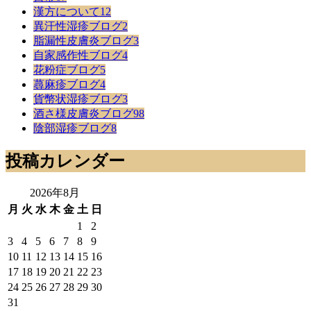
漢方について
12
異汗性湿疹ブログ
2
脂漏性皮膚炎ブログ
3
自家感作性ブログ
4
花粉症ブログ
5
蕁麻疹ブログ
4
貨幣状湿疹ブログ
3
酒さ様皮膚炎ブログ
98
陰部湿疹ブログ
8
投稿カレンダー
2026年8月
月
火
水
木
金
土
日
1
2
3
4
5
6
7
8
9
10
11
12
13
14
15
16
17
18
19
20
21
22
23
24
25
26
27
28
29
30
31