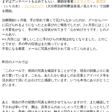
まずはアンテベートを止めてもらい、糖鎖栄養素
カタライザー
、
銀河水
（シリカ水）、
スパエナジー
（大分県別府明礬温泉湯ノ花エキス）で治療
を開始。
治療開始1ヶ月後、手が切れて痛くて広げらなかったのが、グーからパー
に広げられるようになったとお喜びのご報告でしたが、2ヶ月目にはここ1
ヶ月変化がなく、手の甲にも症状が出てきて「心がめげそうです」とのメ
ールあり。
4ヶ月目には「嬉しいことに手のひらの水泡は出なくなりました」とのこ
とですが、手の甲の症状はまだ残っています。
不安になる都度、メールに写真が添付されて送ってこられました。
昨日のメールでは
「このメールで、前回の写真を確認することができ、現在の回復ぶりに改
めて驚いています。
これも、あたたかい励ましのお言葉とアドバイス等を
頂き続けて頂いたおかげだと感謝しています。いつも本当にありがとうご
ざいます。
あと、現在の手の状態の写真も添付させてもらいますので、また確認して
下されば幸いです。
腕は、店長さんのおっしゃってた通り、しっとりして
きました。茶色い跡はありますが、触ると凹凸もなく肌の状態も良くしっ