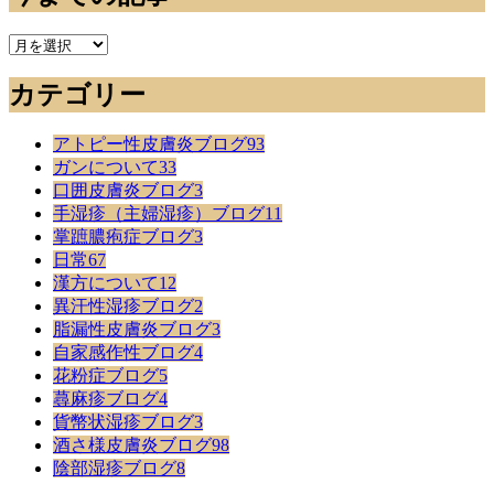
今
ま
カテゴリー
で
の
記
アトピー性皮膚炎ブログ
93
事
ガンについて
33
口囲皮膚炎ブログ
3
手湿疹（主婦湿疹）ブログ
11
掌蹠膿疱症ブログ
3
日常
67
漢方について
12
異汗性湿疹ブログ
2
脂漏性皮膚炎ブログ
3
自家感作性ブログ
4
花粉症ブログ
5
蕁麻疹ブログ
4
貨幣状湿疹ブログ
3
酒さ様皮膚炎ブログ
98
陰部湿疹ブログ
8