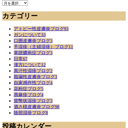
今
ま
カテゴリー
で
の
記
アトピー性皮膚炎ブログ
93
事
ガンについて
33
口囲皮膚炎ブログ
3
手湿疹（主婦湿疹）ブログ
11
掌蹠膿疱症ブログ
3
日常
67
漢方について
12
異汗性湿疹ブログ
2
脂漏性皮膚炎ブログ
3
自家感作性ブログ
4
花粉症ブログ
5
蕁麻疹ブログ
4
貨幣状湿疹ブログ
3
酒さ様皮膚炎ブログ
98
陰部湿疹ブログ
8
投稿カレンダー