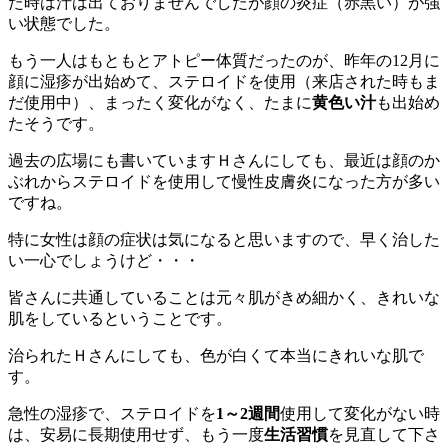
た時は汁は出ておりませんでしたが顔の炎症（赤黒い）が強
い状態でした。
もう一人はもともとアトピー体質だったのが、昨年の12月に
顔に湿疹が出始めて、ステロイドを使用（来店された時もま
だ使用中）、まったく変化がなく、たまに
黄色い汁
も出始め
たそうです。
過去の広場にも書いていますＨさんにしても、最近は顔のか
ぶれからステロイドを使用して慢性皮膚炎になった方が多い
ですね。
特に女性は顔の症状は気になると思いますので、早く治した
い一心でしょうけど・・・
皆さんに共通していることは元々肌がきめ細かく、きれいな
肌をしているということです。
治られたＨさんにしても、色が白くて本当にきれいな肌で
す。
急性の湿疹で、ステロイドを
1～2週間
使用して変化がない時
は、安易に長期使用せず、もう一度
生活習慣
を見直して下さ