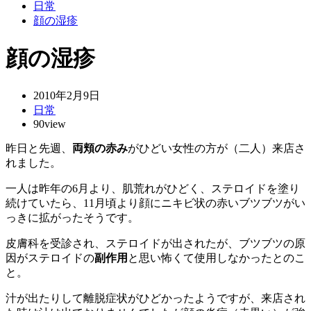
日常
顔の湿疹
顔の湿疹
2010年2月9日
日常
90view
昨日と先週、
両頬の赤み
がひどい女性の方が（二人）来店さ
れました。
一人は昨年の6月より、肌荒れがひどく、ステロイドを塗り
続けていたら、11月頃より顔にニキビ状の赤いブツブツがい
っきに拡がったそうです。
皮膚科を受診され、ステロイドが出されたが、ブツブツの原
因がステロイドの
副作用
と思い怖くて使用しなかったとのこ
と。
汁が出たりして離脱症状がひどかったようですが、来店され