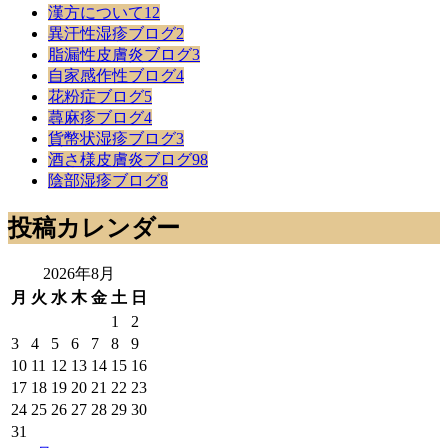
漢方について
12
異汗性湿疹ブログ
2
脂漏性皮膚炎ブログ
3
自家感作性ブログ
4
花粉症ブログ
5
蕁麻疹ブログ
4
貨幣状湿疹ブログ
3
酒さ様皮膚炎ブログ
98
陰部湿疹ブログ
8
投稿カレンダー
2026年8月
月
火
水
木
金
土
日
1
2
3
4
5
6
7
8
9
10
11
12
13
14
15
16
17
18
19
20
21
22
23
24
25
26
27
28
29
30
31