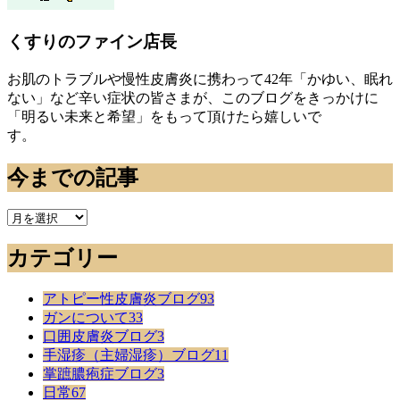
くすりのファイン店長
お肌のトラブルや慢性皮膚炎に携わって42年「かゆい、眠れ
ない」など辛い症状の皆さまが、このブログをきっかけに
「明るい未来と希望」をもって頂けたら嬉しいで
す。
今までの記事
今
ま
カテゴリー
で
の
記
アトピー性皮膚炎ブログ
93
事
ガンについて
33
口囲皮膚炎ブログ
3
手湿疹（主婦湿疹）ブログ
11
掌蹠膿疱症ブログ
3
日常
67