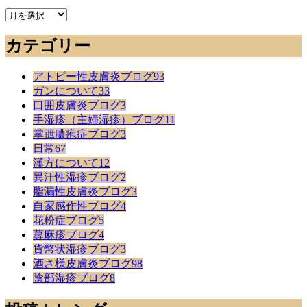
今
ま
カテゴリー
で
の
記
アトピー性皮膚炎ブログ
93
事
ガンについて
33
口囲皮膚炎ブログ
3
手湿疹（主婦湿疹）ブログ
11
掌蹠膿疱症ブログ
3
日常
67
漢方について
12
異汗性湿疹ブログ
2
脂漏性皮膚炎ブログ
3
自家感作性ブログ
4
花粉症ブログ
5
蕁麻疹ブログ
4
貨幣状湿疹ブログ
3
酒さ様皮膚炎ブログ
98
陰部湿疹ブログ
8