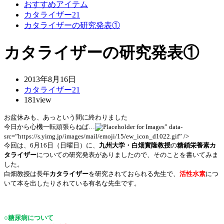
おすすめアイテム
カタライザー21
カタライザーの研究発表①
カタライザーの研究発表①
2013年8月16日
カタライザー21
181view
お盆休みも、あっという間に終わりました
今日から心機一転頑張らねば…
” data-
src=”https://s.yimg.jp/images/mail/emoji/15/ew_icon_d1022.gif” />
今回は、6
月
16
日（日曜日）に、
九州大学・白畑實隆教授
の
糖鎖栄養素カ
タライザー
についての研究発表がありましたので、そのことを書いてみま
した。
白畑教授は長年
カタライザー
を研究されておられる先生で、
活性水素
につ
いて本を出したりされている有名な先生です。
○糖尿病について