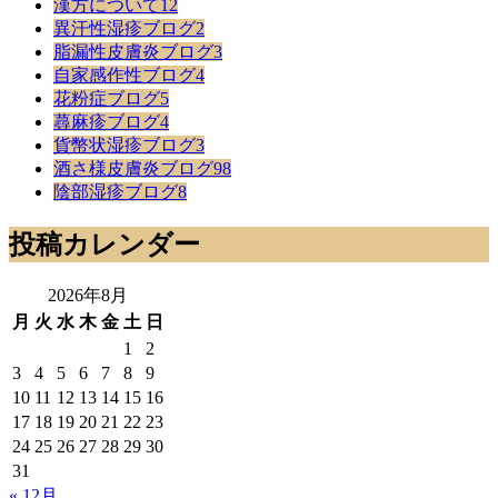
漢方について
12
異汗性湿疹ブログ
2
脂漏性皮膚炎ブログ
3
自家感作性ブログ
4
花粉症ブログ
5
蕁麻疹ブログ
4
貨幣状湿疹ブログ
3
酒さ様皮膚炎ブログ
98
陰部湿疹ブログ
8
投稿カレンダー
2026年8月
月
火
水
木
金
土
日
1
2
3
4
5
6
7
8
9
10
11
12
13
14
15
16
17
18
19
20
21
22
23
24
25
26
27
28
29
30
31
« 12月