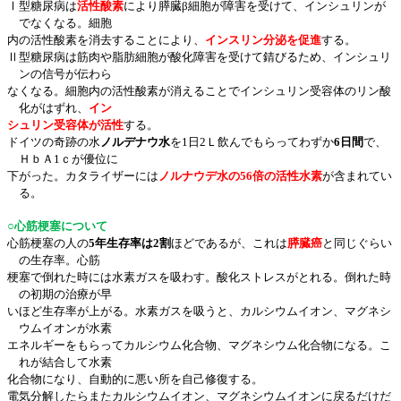
Ⅰ型糖尿病は
活性酸素
により膵臓β細胞が障害を受けて、インシュリンが
でなくな
る。細胞
内の活性酸素を消去することにより、
インスリン分泌を促進
する。
Ⅱ型糖尿病は筋肉や脂肪細胞が酸化障害を受けて錆びるため、インシュリ
ンの信号
が伝わら
なくなる。細胞内の活性酸素が消えることでインシュリン受容体のリン酸
化がはずれ、
イン
シュリン受容体が活性
する。
ドイツの奇跡の水
ノルデナウ水
を
1
日
2
Ｌ飲んでもらってわずか
6
日間
で、
ＨｂＡ
1
ｃが優位に
下がった。カタライザーには
ノルナウデ水の
56
倍の活性水素
が含まれて
い
る。
○心筋梗塞について
心筋梗塞の人の
5
年生存率は
2
割
ほどであるが、これは
膵臓癌
と同じぐらい
の生存
率。心筋
梗
塞で倒れた時には水素ガスを吸わす。酸化ストレスがとれる。倒れた時
の初期の治療が早
い
ほど生存率が上がる。水素ガスを吸うと、カルシウムイオン、
マグネシ
ウムイオンが水素
エ
ネルギーをもらってカルシウム化合物、マグネシウム
化合物になる。こ
れが結合して水素
化
合物になり、自動的に悪い所を自己修復する。
電気分解したらまたカルシウムイオン、マグネシウムイオンに戻るだけだ