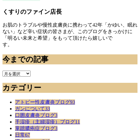
くすりのファイン店長
お肌のトラブルや慢性皮膚炎に携わって42年「かゆい、眠れ
ない」など辛い症状の皆さまが、このブログをきっかけに
「明るい未来と希望」をもって頂けたら嬉しいで
す。
今までの記事
今
ま
カテゴリー
で
の
記
アトピー性皮膚炎ブログ
93
事
ガンについて
33
口囲皮膚炎ブログ
3
手湿疹（主婦湿疹）ブログ
11
掌蹠膿疱症ブログ
3
日常
67