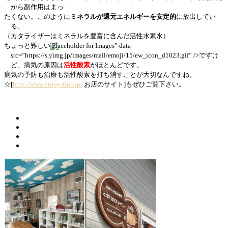
から副作
用はまっ
たくない。このように
ミネラルが還元エネルギーを安定的
に放出してい
る。
（カタライザーはミネラルを豊富に含んだ活性水素水）
ちょっと難しい
” data-
src=”https://s.yimg.jp/images/mail/emoji/15/ew_icon_d1023.gif” />
ですけ
ど、病気の原因は
活性酸素
がほとんどです。
病気の予防も治療も活性酸素を打ち消すことが大切なんですね。
☆[
http://www.atopy-fine.jp/
お店のサイト]もぜひご覧下さい。