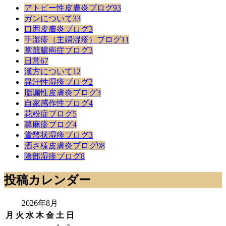
記
アトピー性皮膚炎ブログ
93
事
ガンについて
33
口囲皮膚炎ブログ
3
手湿疹（主婦湿疹）ブログ
11
掌蹠膿疱症ブログ
3
日常
67
漢方について
12
異汗性湿疹ブログ
2
脂漏性皮膚炎ブログ
3
自家感作性ブログ
4
花粉症ブログ
5
蕁麻疹ブログ
4
貨幣状湿疹ブログ
3
酒さ様皮膚炎ブログ
98
陰部湿疹ブログ
8
投稿カレンダー
2026年8月
月
火
水
木
金
土
日