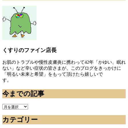
くすりのファイン店長
お肌のトラブルや慢性皮膚炎に携わって42年「かゆい、眠れ
ない」など辛い症状の皆さまが、このブログをきっかけに
「明るい未来と希望」をもって頂けたら嬉しいで
す。
今までの記事
今
ま
カテゴリー
で
の