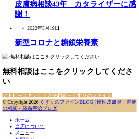
皮膚病相談43年 カタライザーに感
謝！
2022年3月19日
新型コロナと糖鎖栄養素
無料相談はここをクリックしてくださ
い
アトピースキンケア方法相談～くすりのファイン
© Copyright 2026
くすりのファインBLOG│慢性皮膚炎・湿疹
の相談～経過完治ブログ
.
ホーム
当店について
メニュー