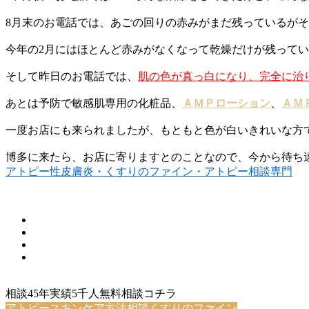
8月末のお電話では、あごの回りの赤みがまだ残っているが
今年の2月にはほとんど赤みがなくなって乾燥だけが残って
そして昨日のお電話では、
肌の色が真っ白になり、完全に治
あとは予防で敏感肌専用の化粧品、
ＡＭＰローション
、
ＡＭ
一度お店にも来られましたが、もともと色が白いきれいな方
博多に来たら、お店に寄りますとのことなので、今から待ち遠しい
アトピー性皮膚炎・くすりのファイン・アトピー相談専門
相談45年実績5千人無料相談コチラ
アトピースキンケア方法相談くすりのファイン