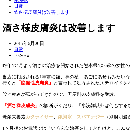
HOME
日常
酒さ様皮膚炎は改善します
酒さ様皮膚炎は改善します
2015年6月20日
日常
102view
昨年の4月より酒さの治療を開始された熊本県の56歳の女性
当店に相談される1年前に額、鼻の横、あごにあせもみたい
行くと
「脂漏性皮膚炎」
と言われて処方されたステロイドを
段々赤みが広がってきたので、再度別の皮膚科を受診。
「酒さ様皮膚炎」
の診断がくだり、「水洗顔以外は何もする
糖鎖栄養素
カタライザー
、
銀河水
、
スパエナジー
（別府明礬
1ヶ月後のお電話では「いろんな治療をしてきたけど、こん