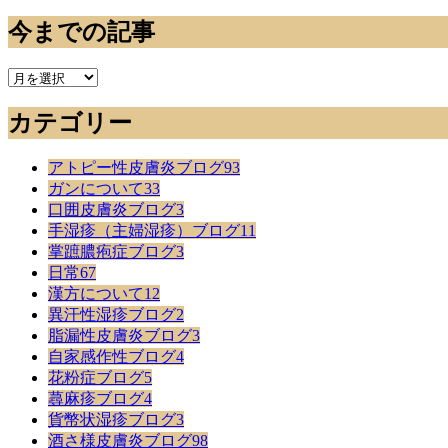
今までの記事
今
ま
カテゴリー
で
の
記
アトピー性皮膚炎ブログ
93
事
ガンについて
33
口囲皮膚炎ブログ
3
手湿疹（主婦湿疹）ブログ
11
掌蹠膿疱症ブログ
3
日常
67
漢方について
12
異汗性湿疹ブログ
2
脂漏性皮膚炎ブログ
3
自家感作性ブログ
4
花粉症ブログ
5
蕁麻疹ブログ
4
貨幣状湿疹ブログ
3
酒さ様皮膚炎ブログ
98