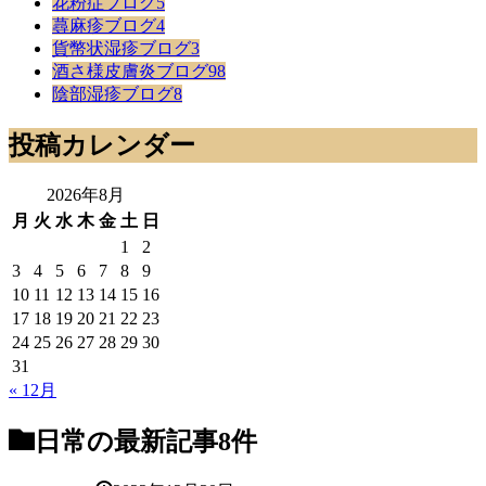
花粉症ブログ
5
蕁麻疹ブログ
4
貨幣状湿疹ブログ
3
酒さ様皮膚炎ブログ
98
陰部湿疹ブログ
8
投稿カレンダー
2026年8月
月
火
水
木
金
土
日
1
2
3
4
5
6
7
8
9
10
11
12
13
14
15
16
17
18
19
20
21
22
23
24
25
26
27
28
29
30
31
« 12月
日常
の最新記事8件