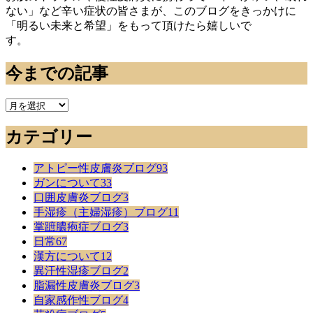
ない」など辛い症状の皆さまが、このブログをきっかけに
「明るい未来と希望」をもって頂けたら嬉しいで
す。
今までの記事
今
ま
カテゴリー
で
の
記
アトピー性皮膚炎ブログ
93
事
ガンについて
33
口囲皮膚炎ブログ
3
手湿疹（主婦湿疹）ブログ
11
掌蹠膿疱症ブログ
3
日常
67
漢方について
12
異汗性湿疹ブログ
2
脂漏性皮膚炎ブログ
3
自家感作性ブログ
4