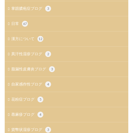
掌蹠膿疱症ブログ
3
日常
67
漢方について
12
異汗性湿疹ブログ
2
脂漏性皮膚炎ブログ
3
自家感作性ブログ
4
花粉症ブログ
5
蕁麻疹ブログ
4
貨幣状湿疹ブログ
3