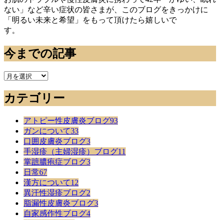
ない」など辛い症状の皆さまが、このブログをきっかけに
「明るい未来と希望」をもって頂けたら嬉しいで
す。
今までの記事
今
ま
カテゴリー
で
の
記
アトピー性皮膚炎ブログ
93
事
ガンについて
33
口囲皮膚炎ブログ
3
手湿疹（主婦湿疹）ブログ
11
掌蹠膿疱症ブログ
3
日常
67
漢方について
12
異汗性湿疹ブログ
2
脂漏性皮膚炎ブログ
3
自家感作性ブログ
4