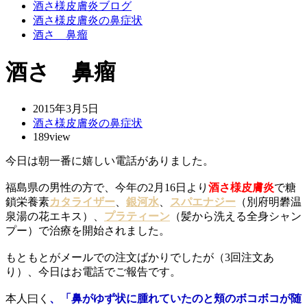
酒さ様皮膚炎ブログ
酒さ様皮膚炎の鼻症状
酒さ 鼻瘤
酒さ 鼻瘤
2015年3月5日
酒さ様皮膚炎の鼻症状
189view
今日は朝一番に嬉しい電話がありました。
福島県の男性の方で、今年の2月16日より
酒さ様皮膚炎
で糖
鎖栄養素
カタライザー
、
銀河水
、
スパエナジー
（別府明礬温
泉湯の花エキス）、
プラティーン
（髪から洗える全身シャン
プー）で治療を開始されました。
もともとがメールでの注文ばかりでしたが（3回注文あ
り）、今日はお電話でご報告です。
本人曰く
、「鼻がゆず状に腫れていたのと頬のボコボコが随