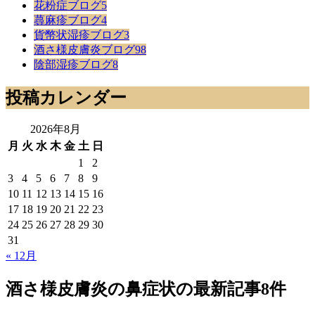
花粉症ブログ
5
蕁麻疹ブログ
4
貨幣状湿疹ブログ
3
酒さ様皮膚炎ブログ
98
陰部湿疹ブログ
8
投稿カレンダー
2026年8月
月
火
水
木
金
土
日
1
2
3
4
5
6
7
8
9
10
11
12
13
14
15
16
17
18
19
20
21
22
23
24
25
26
27
28
29
30
31
« 12月
酒さ様皮膚炎の鼻症状
の最新記事8件