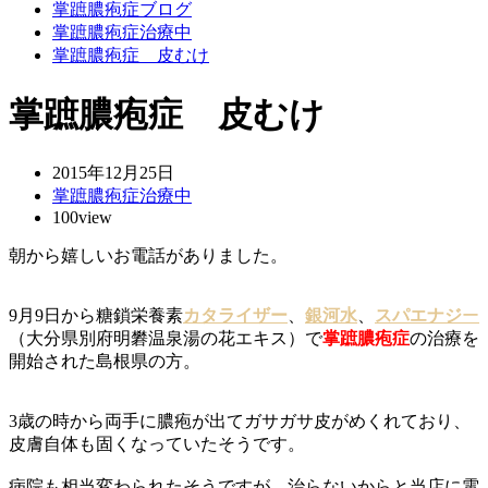
掌蹠膿疱症ブログ
掌蹠膿疱症治療中
掌蹠膿疱症 皮むけ
掌蹠膿疱症 皮むけ
2015年12月25日
掌蹠膿疱症治療中
100view
朝から嬉しいお電話がありました。
9月9日から糖鎖栄養素
カタライザー
、
銀河水
、
スパエナジ
ー
（大分県
別府明礬温泉湯の花エキス）で
掌蹠膿疱症
の治療を
開始された島根県の方。
3歳の時から両手に膿疱が出てガサガサ皮がめくれており、
皮膚自体も固くなっていたそうです。
病院も相当変わられたそうですが、治らないからと当店に電