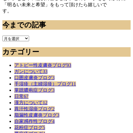
「明るい未来と希望」をもって頂けたら嬉しいで
す。
今までの記事
今
ま
カテゴリー
で
の
記
アトピー性皮膚炎ブログ
93
事
ガンについて
33
口囲皮膚炎ブログ
3
手湿疹（主婦湿疹）ブログ
11
掌蹠膿疱症ブログ
3
日常
67
漢方について
12
異汗性湿疹ブログ
2
脂漏性皮膚炎ブログ
3
自家感作性ブログ
4
花粉症ブログ
5