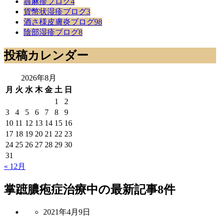
蕁麻疹ブログ
4
貨幣状湿疹ブログ
3
酒さ様皮膚炎ブログ
98
陰部湿疹ブログ
8
投稿カレンダー
2026年8月
月
火
水
木
金
土
日
1
2
3
4
5
6
7
8
9
10
11
12
13
14
15
16
17
18
19
20
21
22
23
24
25
26
27
28
29
30
31
« 12月
掌蹠膿疱症治療中
の最新記事8件
2021年4月9日