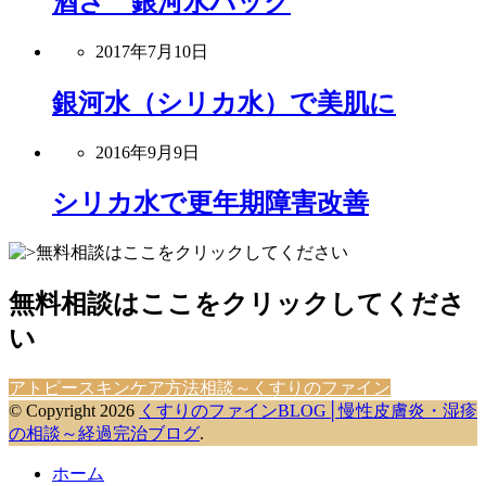
酒さ 銀河水パック
2017年7月10日
銀河水（シリカ水）で美肌に
2016年9月9日
シリカ水で更年期障害改善
無料相談はここをクリックしてくださ
い
アトピースキンケア方法相談～くすりのファイン
© Copyright 2026
くすりのファインBLOG│慢性皮膚炎・湿疹
の相談～経過完治ブログ
.
ホーム