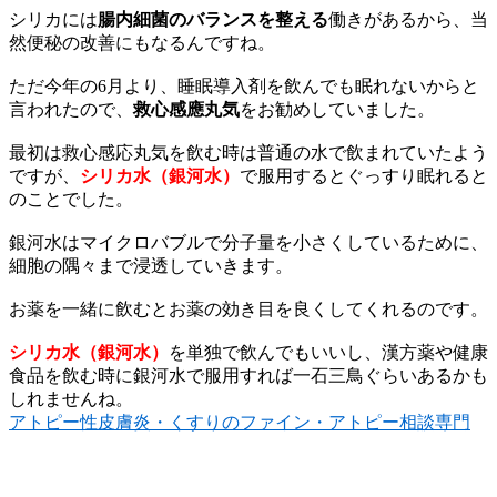
シリカには
腸内細菌のバランスを整える
働きがあるから、当
然便秘の改善にもなるんですね。
ただ今年の6月より、睡眠導入剤を飲んでも眠れないからと
言われたので、
救心感應丸気
をお勧めしていました。
最初は救心感応丸気を飲む時は普通の水で飲まれていたよう
ですが、
シリカ水（銀河水）
で服用するとぐっすり眠れると
のことでした。
銀河水はマイクロバブルで分子量を小さくしているために、
細胞の隅々まで浸透していきます。
お薬を一緒に飲むとお薬の効き目を良くしてくれるのです。
シリカ水（銀河水）
を単独で飲んでもいいし、漢方薬や健康
食品を飲む時に銀河水で服用すれば一石三鳥ぐらいあるかも
しれませんね。
アトピー性皮膚炎・くすりのファイン・アトピー相談専門