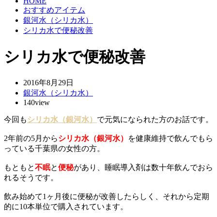
HOME
おすすめアイテム
銀河水（シリカ水）
シリカ水で便秘改善
シリカ水で便秘改善
2016年8月29日
銀河水（シリカ水）
140view
今回も
シリカ水（銀河水）
で元気になられた方のお話です。
2年前の5月から
シリカ水（銀河水）
を健康維持で飲んでもら
っている千葉県の女性の方。
もともと
不眠
と
便秘
があり、睡眠導入剤は数十年飲んでおら
れるそうです。
飲み始めて1ヶ月後に便秘が改善したらしく、それから定期
的に10本単位で購入されています。