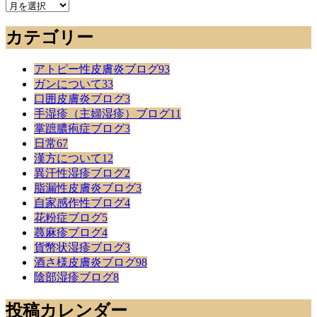
今
ま
カテゴリー
で
の
記
アトピー性皮膚炎ブログ
93
事
ガンについて
33
口囲皮膚炎ブログ
3
手湿疹（主婦湿疹）ブログ
11
掌蹠膿疱症ブログ
3
日常
67
漢方について
12
異汗性湿疹ブログ
2
脂漏性皮膚炎ブログ
3
自家感作性ブログ
4
花粉症ブログ
5
蕁麻疹ブログ
4
貨幣状湿疹ブログ
3
酒さ様皮膚炎ブログ
98
陰部湿疹ブログ
8
投稿カレンダー