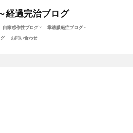
自家感作性ブログ
掌蹠膿疱症ブログ
ログ
お問い合わせ
ログ
疹
自家感作性完治ブログ
治療中の自家感作性
掌蹠膿疱症完治ブログ
治療中の掌蹠膿疱症
関節炎と掌蹠膿疱症