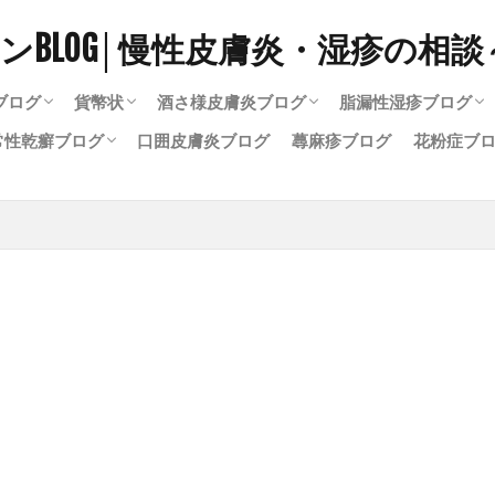
ブログ
貨幣状
酒さ様皮膚炎ブログ
脂漏性湿疹ブログ
常性乾癬ブログ
口囲皮膚炎ブログ
蕁麻疹ブログ
花粉症ブ
疹完治ブログ
い陰部湿疹
の陰部湿疹
疹の症状
陰部湿疹
貨幣状湿疹治ったブログ
治療中の貨幣状湿疹
貨幣状湿疹の再発
アレルギーと貨幣状湿疹
酒さ完治ブログ
酒さ治療中
酒さとプロトピック
酒さとステロイド
酒さスキンケアブログ
酒さと漢方
脂漏性湿疹完治ブ
治療中の脂漏性湿
頭皮の脂漏性湿疹
顔の脂漏性湿疹
常性乾癬完治ブログ
療中の尋常性乾癬