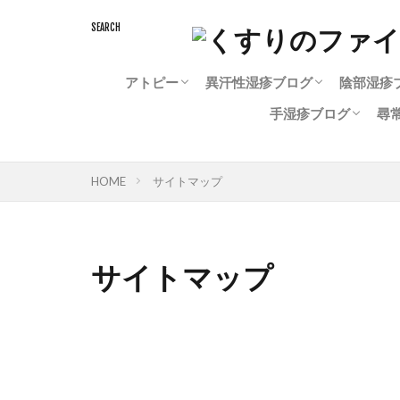
アトピー
異汗性湿疹ブログ
陰部湿疹
手湿疹ブログ
尋
赤ちゃんのアトピー性皮膚炎
大人のアトピー性皮膚炎
アトピー完治ブログ
アトピー治療中
アトピーと化粧水
アトピーと入浴剤
犬のアトピー
異汗性湿疹治療中
陰部湿
治らな
治療中
陰部湿
女性の
治らない手湿疹
治療中の手湿疹
手湿疹完治ブログ
手湿疹の薬
尋
治
HOME
サイトマップ
サイトマップ